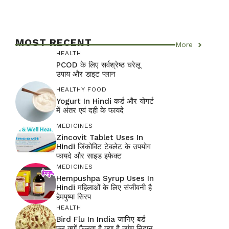
MOST RECENT
More
HEALTH
PCOD के लिए सर्वश्रेष्ठ घरेलू
उपाय और डाइट प्लान
HEALTHY FOOD
Yogurt In Hindi कर्ड और योगर्ट
में अंतर एवं दही के फायदे
MEDICINES
Zincovit Tablet Uses In
Hindi जिंकोविट टेबलेट के उपयोग
फायदे और साइड इफेक्ट
MEDICINES
Hempushpa Syrup Uses In
Hindi महिलाओं के लिए संजीवनी है
हेमपुष्पा सिरप
HEALTH
Bird Flu In India जानिए बर्ड
फ्लू क्यों फैलता है क्या है जांच निदान