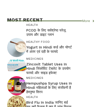
MOST RECENT
More
HEALTH
PCOD के लिए सर्वश्रेष्ठ घरेलू
उपाय और डाइट प्लान
HEALTHY FOOD
Yogurt In Hindi कर्ड और योगर्ट
में अंतर एवं दही के फायदे
MEDICINES
Zincovit Tablet Uses In
Hindi जिंकोविट टेबलेट के उपयोग
फायदे और साइड इफेक्ट
MEDICINES
Hempushpa Syrup Uses In
Hindi महिलाओं के लिए संजीवनी है
हेमपुष्पा सिरप
HEALTH
Bird Flu In India जानिए बर्ड
फ्लू क्यों फैलता है क्या है जांच निदान