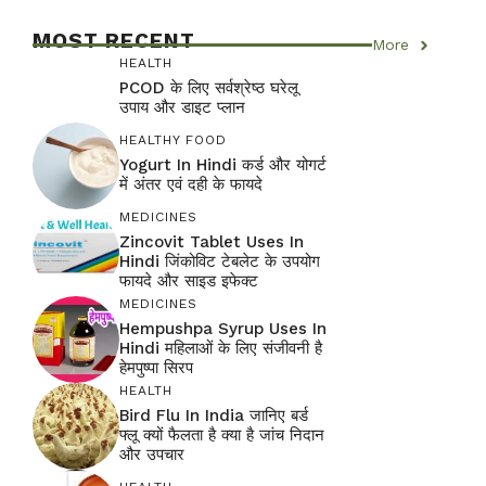
MOST RECENT
More
HEALTH
PCOD के लिए सर्वश्रेष्ठ घरेलू
उपाय और डाइट प्लान
HEALTHY FOOD
Yogurt In Hindi कर्ड और योगर्ट
में अंतर एवं दही के फायदे
MEDICINES
Zincovit Tablet Uses In
Hindi जिंकोविट टेबलेट के उपयोग
फायदे और साइड इफेक्ट
MEDICINES
Hempushpa Syrup Uses In
Hindi महिलाओं के लिए संजीवनी है
हेमपुष्पा सिरप
HEALTH
Bird Flu In India जानिए बर्ड
फ्लू क्यों फैलता है क्या है जांच निदान
और उपचार