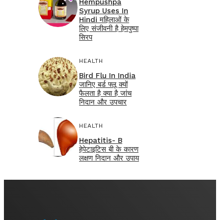
Hempushpa
Syrup Uses In
Hindi महिलाओं के
लिए संजीवनी है हेमपुष्पा
सिरप
HEALTH
Bird Flu In India
जानिए बर्ड फ्लू क्यों
फैलता है क्या है जांच
निदान और उपचार
HEALTH
Hepatitis- B
हेपेटाइटिस बी के कारण
लक्षण निदान और उपाय