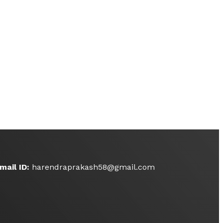
mail ID:
harendraprakash58@gmail.com