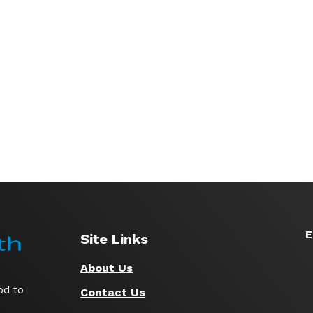
E
Site Links
About Us
,
od to
Contact Us