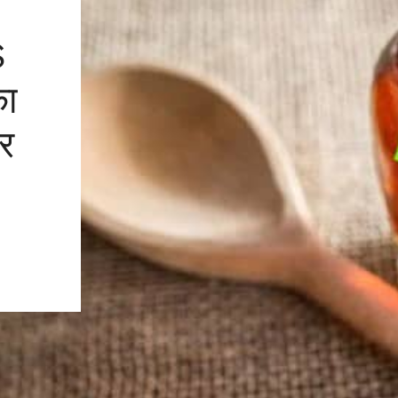
S
ा
र