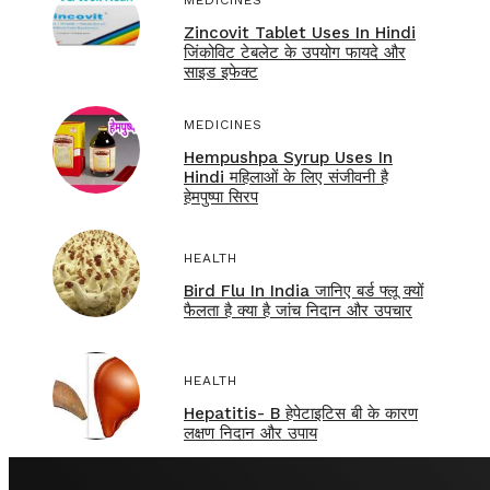
MEDICINES
Zincovit Tablet Uses In Hindi
जिंकोविट टेबलेट के उपयोग फायदे और
साइड इफेक्ट
MEDICINES
Hempushpa Syrup Uses In
Hindi महिलाओं के लिए संजीवनी है
हेमपुष्पा सिरप
HEALTH
Bird Flu In India जानिए बर्ड फ्लू क्यों
फैलता है क्या है जांच निदान और उपचार
HEALTH
Hepatitis- B हेपेटाइटिस बी के कारण
लक्षण निदान और उपाय