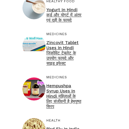
HEALTHY FOOD
Yogurt In Hindi
कर्ड और योगर्ट में अंतर
एवं दही के फायदे
MEDICINES
Zincovit Tablet
Uses In Hindi
जिंकोविट टेबलेट के
उपयोग फायदे और
साइड इफेक्ट
MEDICINES
Hempushpa
Syrup Uses In
Hindi महिलाओं के
लिए संजीवनी है हेमपुष्पा
सिरप
HEALTH
Bird Flu In India