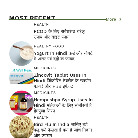
MOST RECENT
More
HEALTH
PCOD के लिए सर्वश्रेष्ठ घरेलू
उपाय और डाइट प्लान
HEALTHY FOOD
Yogurt In Hindi कर्ड और योगर्ट
में अंतर एवं दही के फायदे
MEDICINES
Zincovit Tablet Uses In
Hindi जिंकोविट टेबलेट के उपयोग
फायदे और साइड इफेक्ट
MEDICINES
Hempushpa Syrup Uses In
Hindi महिलाओं के लिए संजीवनी है
हेमपुष्पा सिरप
HEALTH
Bird Flu In India जानिए बर्ड
फ्लू क्यों फैलता है क्या है जांच निदान
और उपचार