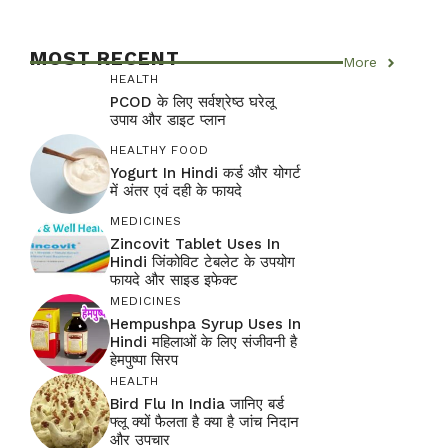
MOST RECENT
More
HEALTH
PCOD के लिए सर्वश्रेष्ठ घरेलू
उपाय और डाइट प्लान
HEALTHY FOOD
Yogurt In Hindi कर्ड और योगर्ट
में अंतर एवं दही के फायदे
MEDICINES
Zincovit Tablet Uses In
Hindi जिंकोविट टेबलेट के उपयोग
फायदे और साइड इफेक्ट
MEDICINES
Hempushpa Syrup Uses In
Hindi महिलाओं के लिए संजीवनी है
हेमपुष्पा सिरप
HEALTH
Bird Flu In India जानिए बर्ड
फ्लू क्यों फैलता है क्या है जांच निदान
और उपचार