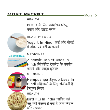
MOST RECENT
More
HEALTH
PCOD के लिए सर्वश्रेष्ठ घरेलू
उपाय और डाइट प्लान
HEALTHY FOOD
Yogurt In Hindi कर्ड और योगर्ट
में अंतर एवं दही के फायदे
MEDICINES
Zincovit Tablet Uses In
Hindi जिंकोविट टेबलेट के उपयोग
फायदे और साइड इफेक्ट
MEDICINES
Hempushpa Syrup Uses In
Hindi महिलाओं के लिए संजीवनी है
हेमपुष्पा सिरप
HEALTH
Bird Flu In India जानिए बर्ड
फ्लू क्यों फैलता है क्या है जांच निदान
और उपचार