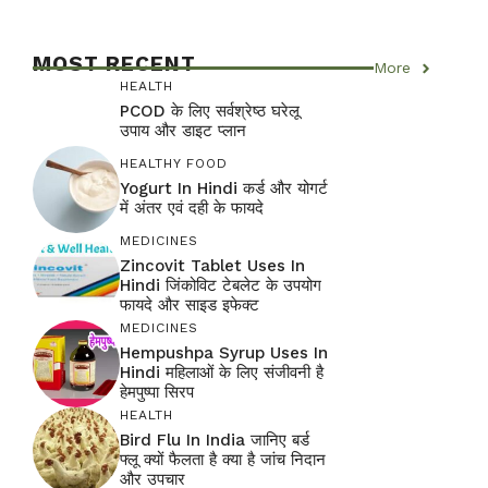
MOST RECENT
More
HEALTH
PCOD के लिए सर्वश्रेष्ठ घरेलू
उपाय और डाइट प्लान
HEALTHY FOOD
Yogurt In Hindi कर्ड और योगर्ट
में अंतर एवं दही के फायदे
MEDICINES
Zincovit Tablet Uses In
Hindi जिंकोविट टेबलेट के उपयोग
फायदे और साइड इफेक्ट
MEDICINES
Hempushpa Syrup Uses In
Hindi महिलाओं के लिए संजीवनी है
हेमपुष्पा सिरप
HEALTH
Bird Flu In India जानिए बर्ड
फ्लू क्यों फैलता है क्या है जांच निदान
और उपचार