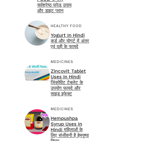
सर्वश्रेष्ठ घरेलू उपाय
और डाइट प्लान
HEALTHY FOOD
Yogurt In Hindi
कर्ड और योगर्ट में अंतर
एवं दही के फायदे
MEDICINES
Zincovit Tablet
Uses In Hindi
जिंकोविट टेबलेट के
उपयोग फायदे और
साइड इफेक्ट
MEDICINES
Hempushpa
Syrup Uses In
Hindi महिलाओं के
लिए संजीवनी है हेमपुष्पा
सिरप