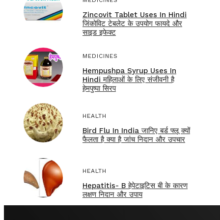
MEDICINES
Zincovit Tablet Uses In Hindi
जिंकोविट टेबलेट के उपयोग फायदे और
साइड इफेक्ट
MEDICINES
Hempushpa Syrup Uses In
Hindi महिलाओं के लिए संजीवनी है
हेमपुष्पा सिरप
HEALTH
Bird Flu In India जानिए बर्ड फ्लू क्यों
फैलता है क्या है जांच निदान और उपचार
HEALTH
Hepatitis- B हेपेटाइटिस बी के कारण
लक्षण निदान और उपाय