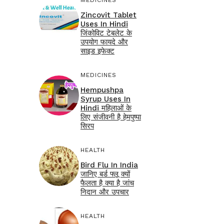
MEDICINES
Zincovit Tablet
Uses In Hindi
जिंकोविट टेबलेट के
उपयोग फायदे और
साइड इफेक्ट
MEDICINES
Hempushpa
Syrup Uses In
Hindi महिलाओं के
लिए संजीवनी है हेमपुष्पा
सिरप
HEALTH
Bird Flu In India
जानिए बर्ड फ्लू क्यों
फैलता है क्या है जांच
निदान और उपचार
HEALTH