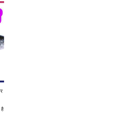
ार
है