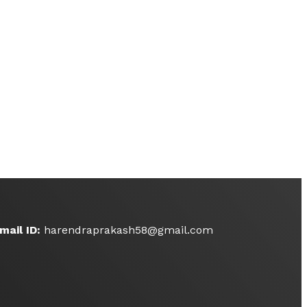
mail ID:
harendraprakash58@gmail.com