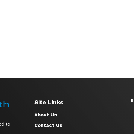
E
Site Links
About Us
,
od to
Contact Us