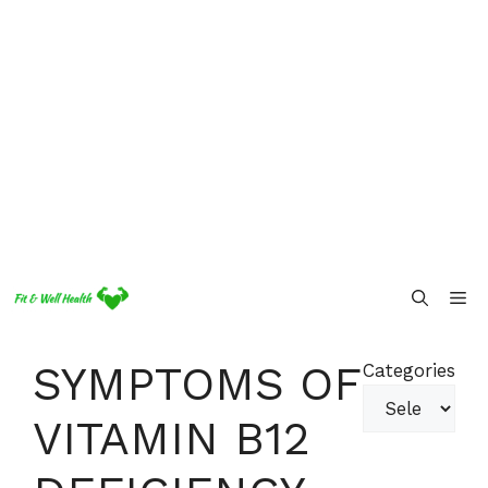
Skip
Me
to
content
SYMPTOMS OF
Categories
VITAMIN B12