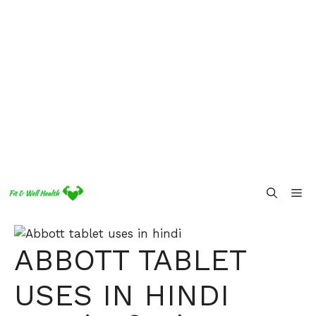
Skip
Me
to
content
ABBOTT TABLET
USES IN HINDI