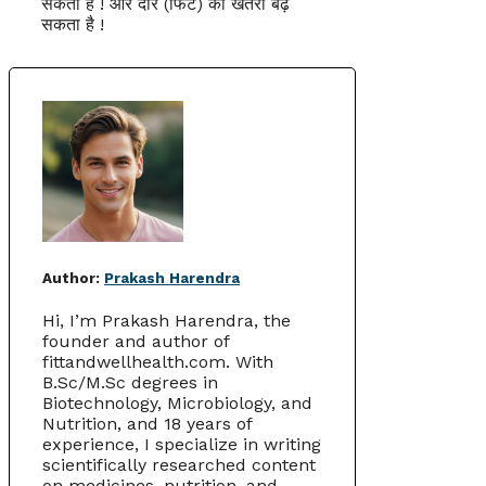
सकती है ! और दौरे (फिट) का खतरा बढ़
सकता है !
Author:
Prakash Harendra
Hi, I’m Prakash Harendra, the
founder and author of
fittandwellhealth.com. With
B.Sc/M.Sc degrees in
Biotechnology, Microbiology, and
Nutrition, and 18 years of
experience, I specialize in writing
scientifically researched content
on medicines, nutrition, and