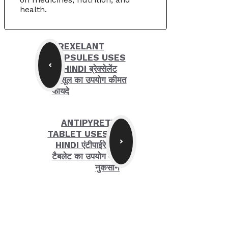
health.
BREXELANT
CAPSULES USES
IN HINDI ब्रेक्सेलेंट
कैप्सूल का उपयोग कीमत
फायदे
ANTIPYRETIC
TABLET USES IN
HINDI एंटीपाईरेटिक
टैबलेट का उपयोग और
नुकसान