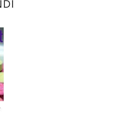
NDI
ट